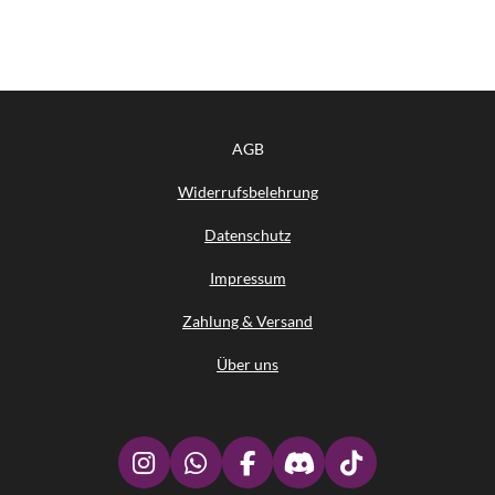
AGB
Widerrufsbelehrung
Datenschutz
Impressum
Zahlung & Versand
Über uns
I
W
F
D
T