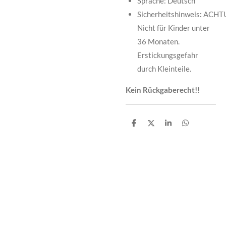
Sprache: Deutsch
Sicherheitshinweis
:
ACHT
Nicht für Kinder unter
36 Monaten.
Erstickungsgefahr
durch Kleinteile.
Kein Rückgaberecht!!
T
T
T
T
e
e
e
e
i
i
i
i
l
l
l
l
e
e
e
e
n
n
n
n