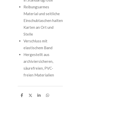
Reibungsarmes
Material und seitliche
Einschubtaschen halten
Karten an Ort und
Stelle
Verschluss mit
elastischem Band
Hergestellt aus
archiviersicheren,
säurefreien, PVC-
freien Materialien
T
T
T
T
e
e
e
e
i
i
i
i
l
l
l
l
e
e
e
e