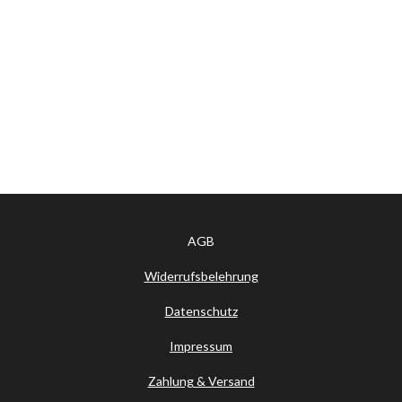
n
n
n
n
AGB
Widerrufsbelehrung
Datenschutz
Impressum
Zahlung & Versand