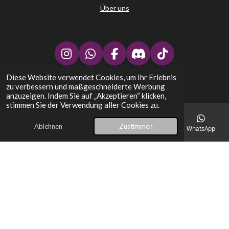
Über uns
I
W
F
D
T
n
h
a
i
i
Diese Website verwendet Cookies, um Ihr Erlebnis
↑
s
a
c
s
k
zu verbessern und maßgeschneiderte Werbung
t
t
e
c
T
Stephans Kartenplatz - TCG Trading Card Games
anzuzeigen. Indem Sie auf „Akzeptieren“ klicken,
a
s
b
o
o
stimmen Sie der Verwendung aller Cookies zu.
g
A
o
r
k
r
p
o
d
Ablehnen
Zustimmen
E-Mail
Telefon
Karte
Facebook
WhatsApp
a
p
k
m