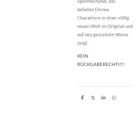
Spielmechanik, das
beliebte Disney
Charaktere in einer völlig
neuen Welt im Original und
auf neu gestaltete Weise
zeigt.
KEIN
RÜCKGABERECHTt!!!
T
T
T
T
e
e
e
e
i
i
i
i
l
l
l
l
e
e
e
e
n
n
n
n