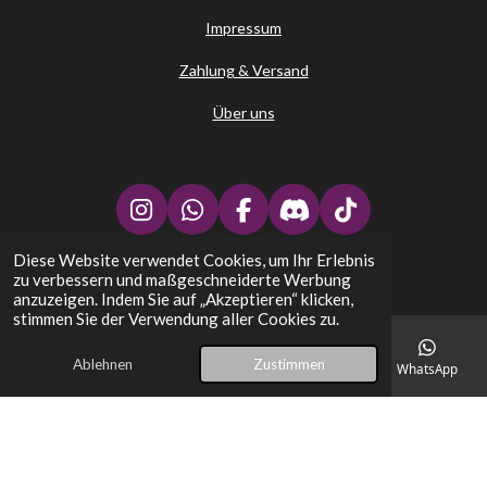
Impressum
Zahlung & Versand
Über uns
I
W
F
D
T
n
h
a
i
i
Diese Website verwendet Cookies, um Ihr Erlebnis
↑
s
a
c
s
k
zu verbessern und maßgeschneiderte Werbung
t
t
e
c
T
Stephans Kartenplatz - TCG Trading Card Games
anzuzeigen. Indem Sie auf „Akzeptieren“ klicken,
a
s
b
o
o
stimmen Sie der Verwendung aller Cookies zu.
g
A
o
r
k
r
p
o
d
Ablehnen
Zustimmen
E-Mail
Telefon
Karte
Facebook
WhatsApp
a
p
k
m