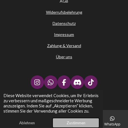
AGB
Widerrufsbelehrung
Datenschutz
Impressum
Zahlung & Versand
Über uns
I
W
F
D
T
n
h
a
i
i
Diese Website verwendet Cookies, um Ihr Erlebnis
↑
s
a
c
s
k
zu verbessern und maßgeschneiderte Werbung
t
t
e
c
T
Stephans Kartenplatz - TCG Trading Card Games
anzuzeigen. Indem Sie auf „Akzeptieren“ klicken,
a
s
b
o
o
stimmen Sie der Verwendung aller Cookies zu.
g
A
o
r
k
r
p
o
d
Ablehnen
Zustimmen
E-Mail
Telefon
Karte
Facebook
WhatsApp