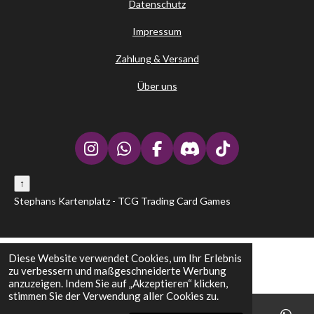
Datenschutz
Impressum
Zahlung & Versand
Über uns
I
W
F
D
T
n
h
a
i
i
↑
s
a
c
s
k
t
t
e
c
T
Stephans Kartenplatz - TCG Trading Card Games
a
s
b
o
o
g
A
o
r
k
r
p
o
d
Diese Website verwendet Cookies, um Ihr Erlebnis
a
p
k
zu verbessern und maßgeschneiderte Werbung
m
anzuzeigen. Indem Sie auf „Akzeptieren“ klicken,
stimmen Sie der Verwendung aller Cookies zu.