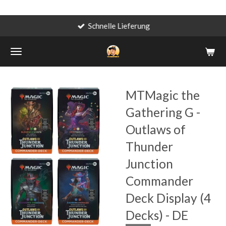
Schnelle Lieferung
Zum
Hauptinhalt
springen
MTMagic the
Gathering G -
Outlaws of
Thunder
Junction
Commander
Deck Display (4
Decks) - DE