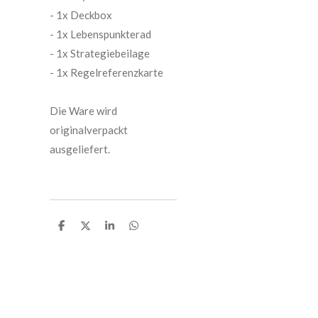
- 1x Deckbox
- 1x Lebenspunkterad
- 1x Strategiebeilage
- 1x Regelreferenzkarte
Die Ware wird
originalverpackt
ausgeliefert.
T
T
T
T
e
e
e
e
i
i
i
i
l
l
l
l
e
e
e
e
n
n
n
n