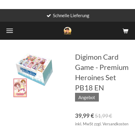
Schnelle Lieferung
Zum
Hauptinhalt
springen
Digimon Card
Game - Premium
Heroines Set
PB18 EN
Angebot
39,99 €
51,99 €
inkl. MwSt zzgl. Versandkosten