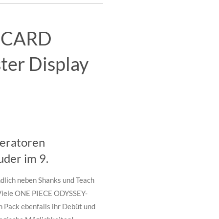
 CARD
er Display
peratoren
der im 9.
ndlich neben Shanks und Teach
! Viele ONE PIECE ODYSSEY-
 Pack ebenfalls ihr Debüt und