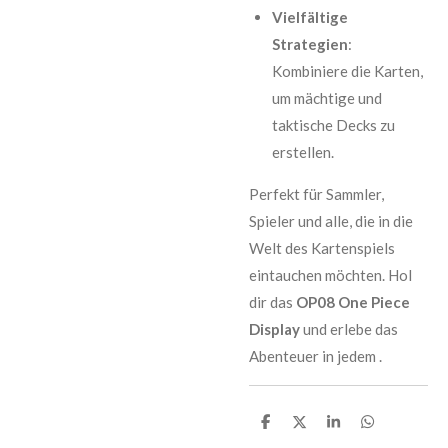
Vielfältige
Strategien
:
Kombiniere die Karten,
um mächtige und
taktische Decks zu
erstellen.
Perfekt für Sammler,
Spieler und alle, die in die
Welt des Kartenspiels
eintauchen möchten. Hol
dir das
OP08 One Piece
Display
und erlebe das
Abenteuer in jedem .
T
T
T
T
e
e
e
e