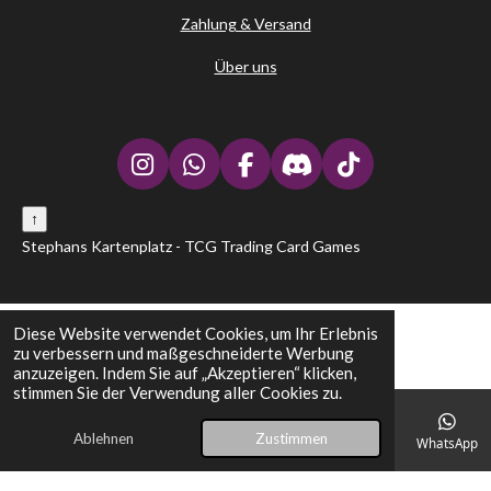
Zahlung & Versand
Über uns
I
W
F
D
T
n
h
a
i
i
↑
s
a
c
s
k
t
t
e
c
T
Stephans Kartenplatz - TCG Trading Card Games
a
s
b
o
o
g
A
o
r
k
r
p
o
d
Diese Website verwendet Cookies, um Ihr Erlebnis
a
p
k
zu verbessern und maßgeschneiderte Werbung
m
anzuzeigen. Indem Sie auf „Akzeptieren“ klicken,
stimmen Sie der Verwendung aller Cookies zu.
Ablehnen
Zustimmen
E-Mail
Telefon
Karte
Facebook
WhatsApp