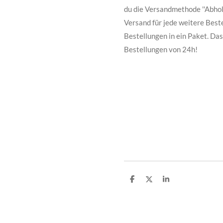
du die Versandmethode ''Abholu
Versand für jede weitere Beste
Bestellungen in ein Paket. Da
Bestellungen von 24h!
T
T
T
e
e
e
i
i
i
l
l
l
e
e
e
n
n
n