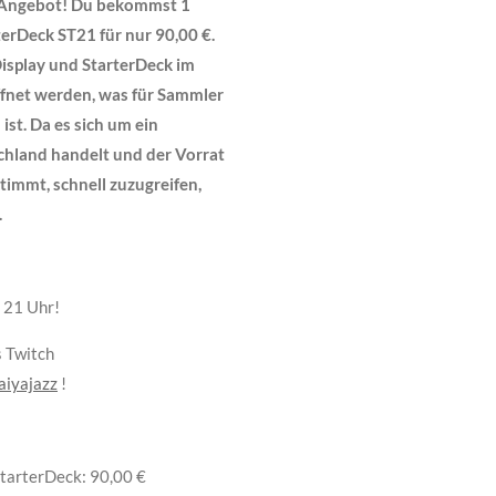
n Angebot! Du bekommst 1
erDeck ST21 für nur 90,00 €.
Display und StarterDeck im
ffnet werden, was für Sammler
ist. Da es sich um ein
chland handelt und der Vorrat
stimmt, schnell zuzugreifen,
.
 21 Uhr!
s Twitch
aiyajazz
!
tarterDeck: 90,00 €