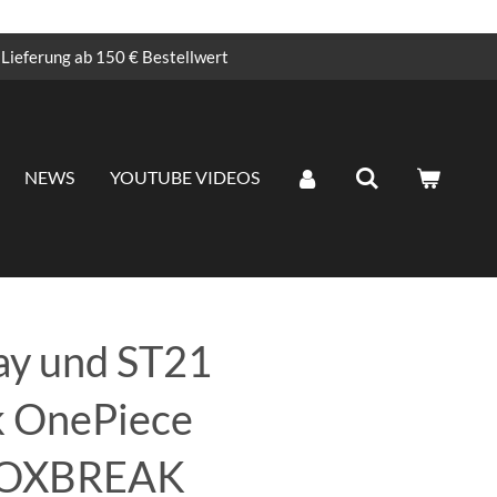
Lieferung ab 150 € Bestellwert
NEWS
YOUTUBE VIDEOS
ay und ST21
k OnePiece
 BOXBREAK