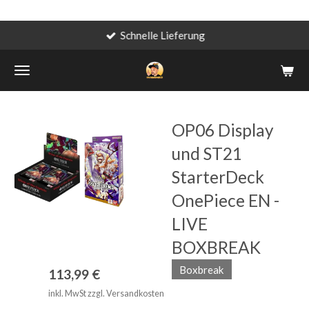
Schnelle Lieferung
Zum
Hauptinhalt
springen
OP06 Display
und ST21
StarterDeck
OnePiece EN -
LIVE
BOXBREAK
Boxbreak
113,99 €
inkl. MwSt zzgl. Versandkosten