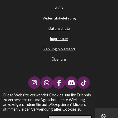
AGB
Widerrufsbelehrung
Datenschutz
Impressum
Zahlung & Versand
Über uns
I
W
F
D
T
n
h
a
i
i
Diese Website verwendet Cookies, um Ihr Erlebnis
↑
s
a
c
s
k
zu verbessern und maßgeschneiderte Werbung
t
t
e
c
T
Stephans Kartenplatz - TCG Trading Card Games
anzuzeigen. Indem Sie auf „Akzeptieren“ klicken,
a
s
b
o
o
stimmen Sie der Verwendung aller Cookies zu.
g
A
o
r
k