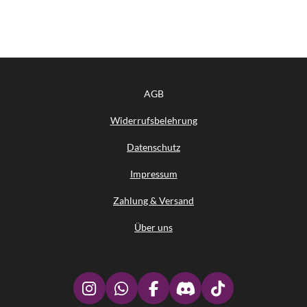
AGB
Widerrufsbelehrung
Datenschutz
Impressum
Zahlung & Versand
Über uns
I
W
F
D
T