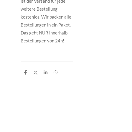
ist der Versand für jede
weitere Bestellung
kostenlos. Wir packen alle
Bestellungen in ein Paket.
Das geht NUR innerhalb
Bestellungen von 24h!
T
T
T
T
e
e
e
e
i
i
i
i
l
l
l
l
e
e
e
e
n
n
n
n