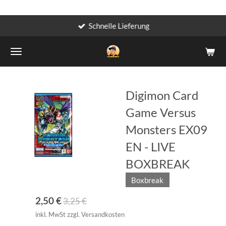
Schnelle Lieferung
Zum
Hauptinhalt
springen
Digimon Card
Game Versus
Monsters EX09
EN - LIVE
BOXBREAK
Boxbreak
2,50 €
3,25 €
inkl. MwSt zzgl. Versandkosten