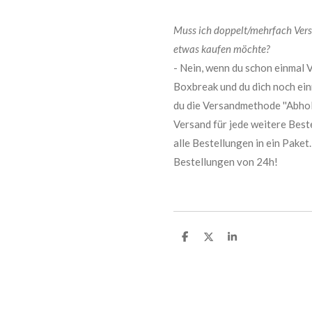
Muss ich doppelt/mehrfach Ver
etwas kaufen möchte?
- Nein, wenn du schon einmal 
Boxbreak und du dich noch ei
du die Versandmethode ''Abholu
Versand für jede weitere Best
alle Bestellungen in ein Pake
Bestellungen von 24h!
T
T
T
e
e
e
i
i
i
l
l
l
e
e
e
n
n
n