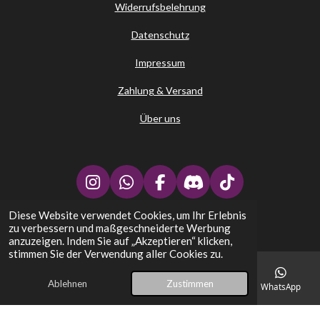
Widerrufsbelehrung
Datenschutz
Impressum
Zahlung & Versand
Über uns
I
W
F
D
T
n
h
a
i
i
Diese Website verwendet Cookies, um Ihr Erlebnis
↑
s
a
c
s
k
zu verbessern und maßgeschneiderte Werbung
t
t
e
c
T
Stephans Kartenplatz - TCG Trading Card Games
anzuzeigen. Indem Sie auf „Akzeptieren“ klicken,
a
s
b
o
o
stimmen Sie der Verwendung aller Cookies zu.
g
A
o
r
k
r
p
o
d
Ablehnen
Zustimmen
E-Mail
Telefon
Karte
Facebook
WhatsApp
a
p
k
m