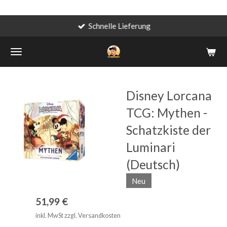
Schnelle Lieferung
Zum
Hauptinhalt
springen
Disney Lorcana
TCG: Mythen -
Schatzkiste der
Luminari
(Deutsch)
Neu
51,99 €
inkl. MwSt zzgl. Versandkosten