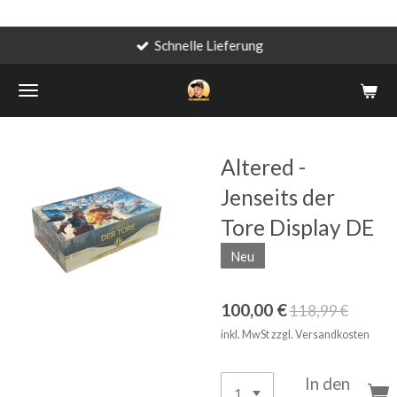
Schnelle Lieferung
Zum
Hauptinhalt
springen
Altered -
Jenseits der
Tore Display DE
Neu
100,00 €
118,99 €
inkl. MwSt zzgl. Versandkosten
In den