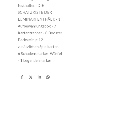
festhalten! DIE
SCHATZKISTE DER
LUMINARI ENTHÄLT: - 1
Aufbewahrungsbox - 7
Kartentrenner - 8 Booster
Packs mit je 12
zusätzlichen Spielkarten -
6 Schadensmarker-Würfel
- 1 Legendenmarker
T
T
T
T
e
e
e
e
i
i
i
i
l
l
l
l
e
e
e
e
n
n
n
n