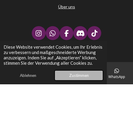
Über uns
I
W
F
D
T
n
h
a
i
i
Diese Website verwendet Cookies, um Ihr Erlebnis
↑
s
a
c
s
k
zu verbessern und maßgeschneiderte Werbung
t
t
e
c
T
Stephans Kartenplatz - TCG Trading Card Games
anzuzeigen. Indem Sie auf „Akzeptieren“ klicken,
a
s
b
o
o
stimmen Sie der Verwendung aller Cookies zu.
g
A
o
r
k
r
p
o
d
Ablehnen
Zustimmen
E-Mail
Telefon
Karte
Facebook
WhatsApp
a
p
k
m