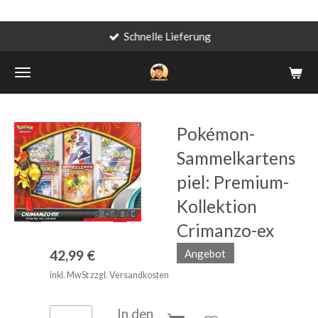
Schnelle Lieferung
Zum
Hauptinhalt
springen
Pokémon-
Sammelkartens
piel: Premium-
Kollektion
Crimanzo-ex
Angebot
42,99 €
inkl. MwSt zzgl. Versandkosten
In den