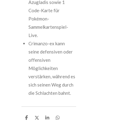
Azugladis sowie 1
Code-Karte für
Pokémon-
Sammelkartenspiel-
Live.
Crimanzo-ex kann
seine defensiven oder
offensiven
Möglichkeiten
verstärken, während es
sich seinen Weg durch
die Schlachten bahnt.
T
T
T
T
e
e
e
e
i
i
i
i
l
l
l
l