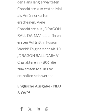
den Fans lang erwarteten
Charaktere zum ersten Mal
als Anführerkarten
erscheinen. Viele
Charaktere aus „DRAGON
BALL DAIMA“ haben ihren
ersten Auftritt in Fusion
World! Es gibt mehr als 10
„DRAGON BALL DAIMA“-
Charaktere in FB06, die
zum ersten Mal in FW
enthalten sein werden.
Englische Ausgabe - NEU
& OVP!
T
T
T
T