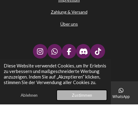
Zahlung & Versand
Über uns
I
W
F
D
T
n
h
a
i
i
Diese Website verwendet Cookies, um Ihr Erlebnis
↑
s
a
c
s
k
zu verbessern und maßgeschneiderte Werbung
t
t
e
c
T
Stephans Kartenplatz - TCG Trading Card Games
anzuzeigen. Indem Sie auf „Akzeptieren“ klicken,
a
s
b
o
o
stimmen Sie der Verwendung aller Cookies zu.
g
A
o
r
k
r
p
o
d
Ablehnen
Zustimmen
E-Mail
Telefon
Karte
Facebook
WhatsApp
a
p
k
m