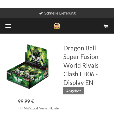
Schnelle Lieferung
Zum
Hauptinhalt
springen
Dragon Ball
Super Fusion
World Rivals
Clash FB06 -
Display EN
Angebot
99,99 €
inkl. MwSt zzgl. Versandkosten