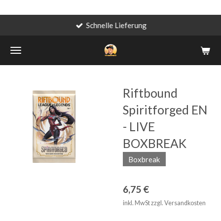
Schnelle Lieferung
Zum
Hauptinhalt
springen
Riftbound
Spiritforged EN
- LIVE
BOXBREAK
Boxbreak
6,75 €
inkl. MwSt zzgl. Versandkosten