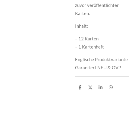
zuvor veröffentlichter
Karten.
Inhalt:
– 12 Karten
– 1 Kartenheft
Englische Produktvariante
Garantiert NEU & OVP
T
T
T
T
e
e
e
e
i
i
i
i
l
l
l
l
e
e
e
e
n
n
n
n